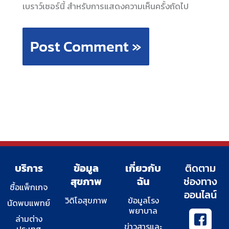
เบราว์เซอร์นี้ สำหรับการแสดงความเห็นครั้งถัดไป
บริการ
ข้อมูล
เกี่ยวกับ
ติดตาม
สุขภาพ
ฉัน
ช่องทาง
ซื้อแพ็กเกจ
ออนไลน์
วิดิโอสุขภาพ
ข้อมูลโรง
นัดพบแพทย์
พยาบาล
I
Y
I
T
ล่ามต่าง
c
o
n
w
ข่าวสารและ
ประเทศ