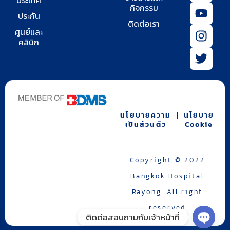
o
u
s
i
กิจกรรม
ประกัน
n
t
t
t
ติดต่อเรา
-
u
a
t
ศูนย์และ
คลินิก
f
b
g
e
a
e
r
r
c
a
e
m
b
o
นโยบายความ
|
นโยบาย
o
เป็นส่วนตัว
Cookie
k
-
2
Copyright © 2022
Bangkok Hospital
Rayong. All right
reserved
ติดต่อสอบถามกับเจ้าหน้าที่