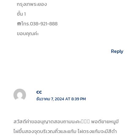
กรุงเทพระยอง
ชั้น 1
☎️โทร.038-921-888
ขอบคุณค่ะ
Reply
CC
ธันวาคม 7, 2024 AT 8:39 PM
สวัสดีค่าขออนุญาตสอบถามนะคะ🙇🏻‍♀️ พอดียายหนูมี
ไฝขึ้นสองจุดบริเวณคิ้วและแก้ม ไฝตรงแก้มจะมีสีดำ