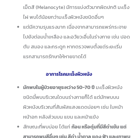
เม็ดสี (Melanocyte) มีการแบ่งตัวมากผิดปกติ มะเร็ง
ไฝ พบได้น้อยกว่ามะเร็งผิวหนังชนิดอื่นๆ
แต่มีความรุนแรงมาก เนื่องจากสามารถแพร่กระจาย
ไปยังต่อมน้ำเหลือง และอวัยวะอื่นในร่างกาย เช่น ปอด
ตับ สมอง และกระดูก หากตรวจพบตั้งแต่ระยะเริ่ม
แรกสามารถรักษาให้หายขาดได้
อาการโรคมะเร็งผิวหนัง
มักพบในผู้ป่วยอายุระหว่าง 50-70 ปี
มะเร็งผิวหนัง
ชนิดนี้พบบริเวณใดบนร่างกายก็ได้ แต่มักพบบน
ผิวหนังบริเวณที่สัมผัสแสงแดดบ่อยๆ เช่น ใบหน้า
หน้าอก หลังส่วนบน แขน และหน้าแข้ง
ลักษณะที่พบบ่อย ได้แก่
ก้อน หรือตุ๋มที่มีสีดำเข้ม แต่
สามารถพบสีอื่นๆ เช่น สีดำ น้ำตาล แดง ฟ้า และเทาพบ