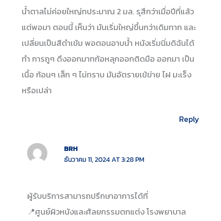
น้ำตาลไม่ค่อยใหญ่ทประมาณ 2 มล. รุสึกว่าเมื่อปีที่แล้ว
แต่พอมา ตอนนี้ เห็นว่า มันเริ่มใหญ่ขึ้นกว่าเดิมทาก และ
เปลี่ยนเป็นสีดำเข้ม พอตอนอาบน้ำ หนังเริ่มนิ่มดิฉันได้
ทำ การถูๆ ดึงออกมาทก้อหลุกออกติดมือ ออกมา เป็น
เนื้อ ก้อนๆ เล็ก ๆ ไม่ทราบ มันอัตรายเข้ข่าย ไฝ มะเร็ง
หรือเปล่า
Reply
BRH
ธันวาคม 11, 2024 AT 3:28 PM
ผู้รับบริการสามารถปรึกษาอาการได้ที่
📍ศูนย์ผิวหนังและศัลยกรรมตกแต่ง โรงพยาบาล