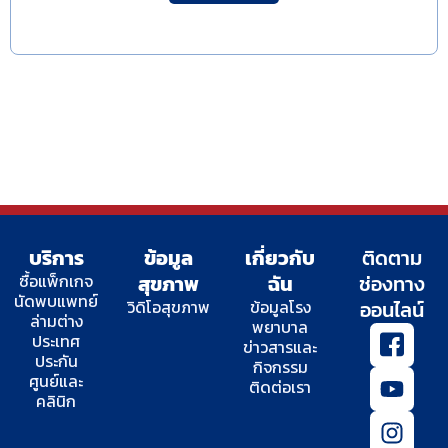
บริการ
ข้อมูล
เกี่ยวกับ
ติดตาม
ซื้อแพ็กเกจ
สุขภาพ
ฉัน
ช่องทาง
นัดพบแพทย์
วิดิโอสุขภาพ
ข้อมูลโรง
ออนไลน์
ล่ามต่าง
พยาบาล
I
Y
I
T
ประเทศ
ข่าวสารและ
c
o
n
w
ประกัน
กิจกรรม
o
u
s
i
ศูนย์และ
ติดต่อเรา
n
t
t
t
คลินิก
-
u
a
t