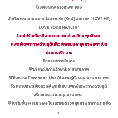
โรงพยาบาลกรุงเทพระยอง
จัดกิจ
กรร
มเทศกาล
แห่งค
วามรั
ก (รั
กษ์)
สุขภ
าพ “L
OVE M
E,
LOVE
Y
OUR HE
ALTH”
โดยได้รับเกียรติจาก นายแพทย์เจนวิทย์ พุทสีเสน
แพทย์เฉพาะทางด้านสูตินรีเวชกรรม
และสุขภาพเพศ เป็น
ประธานเปิดงาน
กิจกรรมภายในงาน
💙
บริการให้คำปรึกษาปัญหาสุขภาพ
💙
กิจกรรม Facebook Live ให้ความรู้เรื่องสุขภาพทางเพศ
โดย นายแพทย์เจนวิทย์ พุทสีเสน แพทย์เฉพาทางด้านสูติ
นรีเวชกรรม และสุขภาพเพศ ,
💙
โปรโมชั่น Flash Sale โปรแกรมตรวจสุขภาพ ราคาประหยัด
,