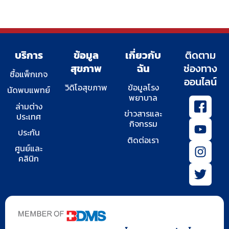
บริการ
ข้อมูล
เกี่ยวกับ
ติดตาม
สุขภาพ
ฉัน
ช่องทาง
ซื้อแพ็กเกจ
ออนไลน์
วิดิโอสุขภาพ
ข้อมูลโรง
นัดพบแพทย์
พยาบาล
I
Y
I
T
ล่ามต่าง
c
o
n
w
ข่าวสารและ
ประเทศ
o
u
s
i
กิจกรรม
ประกัน
n
t
t
t
ติดต่อเรา
-
u
a
t
ศูนย์และ
คลินิก
f
b
g
e
a
e
r
r
c
a
e
m
b
o