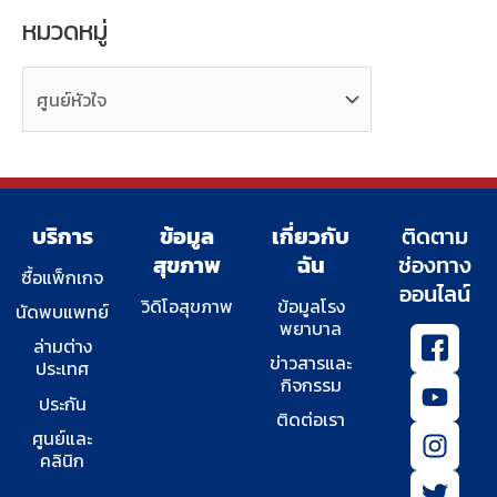
หมวดหมู่
ห
ม
ว
ด
ห
มู่
บริการ
ข้อมูล
เกี่ยวกับ
ติดตาม
สุขภาพ
ฉัน
ช่องทาง
ซื้อแพ็กเกจ
ออนไลน์
วิดิโอสุขภาพ
ข้อมูลโรง
นัดพบแพทย์
พยาบาล
I
Y
I
T
ล่ามต่าง
c
o
n
w
ข่าวสารและ
ประเทศ
o
u
s
i
กิจกรรม
ประกัน
n
t
t
t
ติดต่อเรา
-
u
a
t
ศูนย์และ
คลินิก
f
b
g
e
a
e
r
r