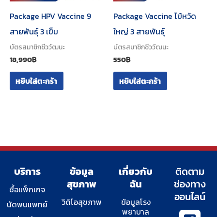
Package HPV Vaccine 9
Package Vaccine ไข้หวัด
สายพันธุ์ 3 เข็ม
ใหญ่ 3 สายพันธุ์
บัตรสมาชิกชีววัฒนะ
บัตรสมาชิกชีววัฒนะ
18,990
฿
550
฿
หยิบใส่ตะกร้า
หยิบใส่ตะกร้า
บริการ
ข้อมูล
เกี่ยวกับ
ติดตาม
สุขภาพ
ฉัน
ช่องทาง
ซื้อแพ็กเกจ
ออนไลน์
วิดิโอสุขภาพ
ข้อมูลโรง
นัดพบแพทย์
พยาบาล
I
Y
I
T