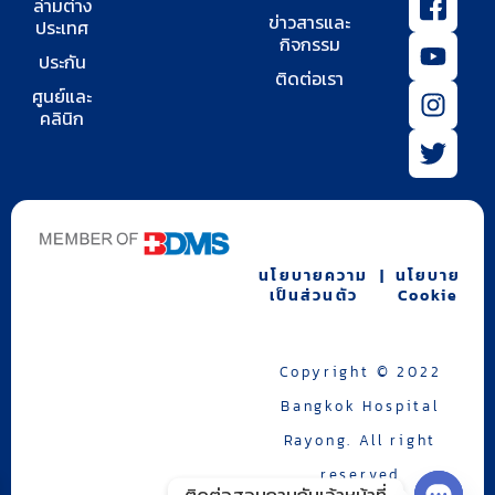
ล่ามต่าง
c
o
n
w
ข่าวสารและ
ประเทศ
o
u
s
i
กิจกรรม
ประกัน
n
t
t
t
ติดต่อเรา
-
u
a
t
ศูนย์และ
คลินิก
f
b
g
e
a
e
r
r
c
a
e
m
b
o
นโยบายความ
|
นโยบาย
o
เป็นส่วนตัว
Cookie
k
-
2
Copyright © 2022
Bangkok Hospital
Rayong. All right
reserved
ติดต่อสอบถามกับเจ้าหน้าที่