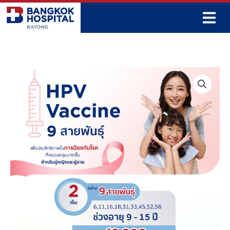
Skip
to
content
จำนวน
Package
HPV
Vaccine
9
สาย
พันธุ์
2
เข็ม
ชิ้น