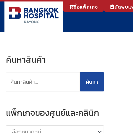
Skip
ซื้อแพ็กเกจ
นัดพบแ
to
content
ค้นหาสินค้า
ค้
น
ห
ค้นหา
า
:
แพ็กเกจของศูนย์และคลินิก
เลือกหมวดหมู่