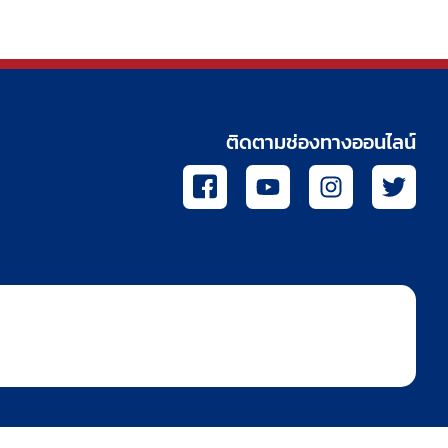
ติดตามช่องทางออนไลน์
I
Y
I
T
c
o
n
w
o
u
s
i
n
t
t
t
-
u
a
t
f
b
g
e
a
e
r
r
c
a
e
m
b
o
o